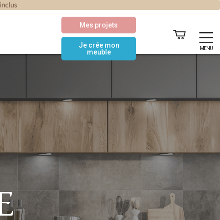
Mes projets
Je crée mon
MENU
meuble
E