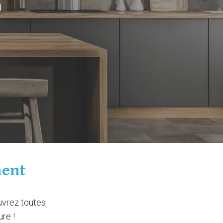
"
ment
uvrez toutes
ure !