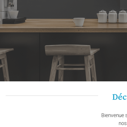
Déc
Bienvenue s
nos 