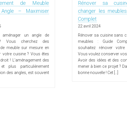
gement de Meuble
Rénover sa cuisi
e Angle – Maximiser
changer les meubles
Complet
5
22 avril 2024
 aménager un angle de
Rénover sa cuisine sans c
 ? Vous cherchez des
meubles : Guide Comp
 de meuble sur mesure en
souhaitez rénover votre
r votre cuisine ? Vous êtes
Vous voulez conserver vos
droit ! L’aménagement des
Avoir des idées et des con
 et plus particulièrement
mener à bien ce projet ? D
tion des angles, est souvent
bonne nouvelle ! Cet […]