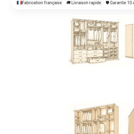
Fabrication française
🚚 Livraison rapide
🛡️ Garantie 10
Dressing sans
D
porte