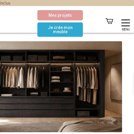
Mes projets
Je crée mon
MENU
meuble