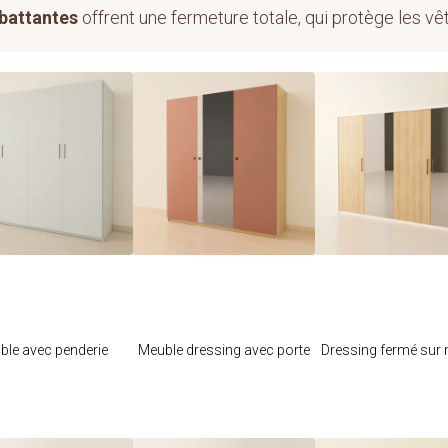
 battantes
offrent une fermeture totale, qui protège les v
Je modifie ce
Je modifie ce
Je modifie c
meuble
meuble
meuble
ble avec penderie
Meuble dressing avec porte
Dressing fermé sur