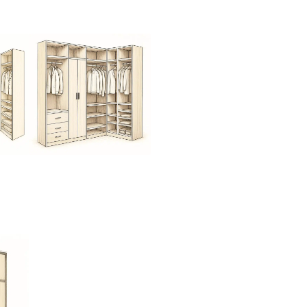
U
Dressing en angle