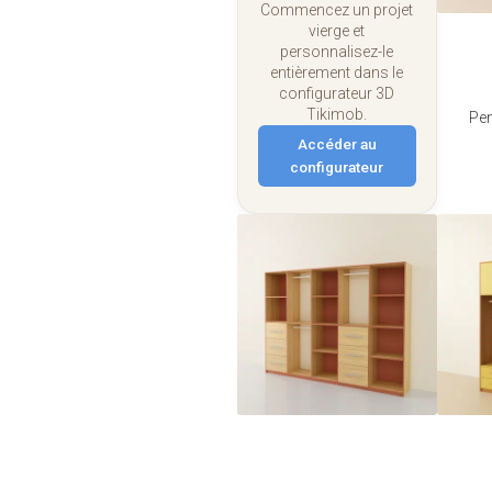
Commencez un projet
vierge et
personnalisez-le
entièrement dans le
configurateur 3D
Tikimob.
Pen
Accéder au
configurateur
Je modifie ce
meuble