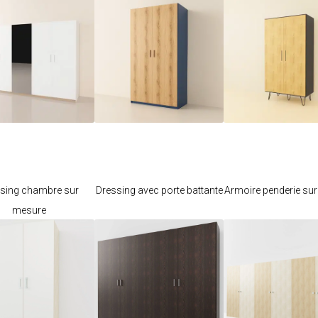
Je modifie ce
Je modifie ce
Je modifie c
meuble
meuble
meuble
sing chambre sur
Dressing avec porte battante
Armoire penderie su
mesure