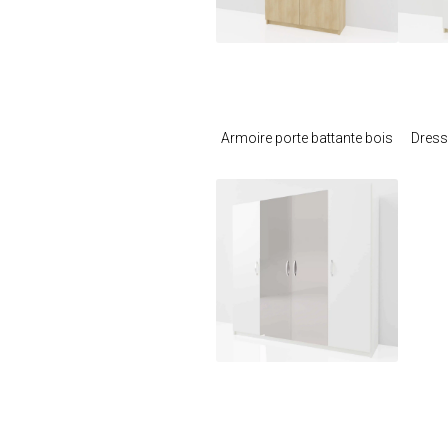
Je modifie ce
meuble
Armoire porte battante bois
Dress
Je modifie ce
meuble