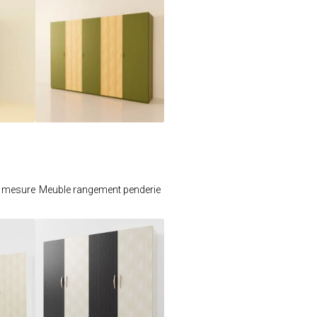
e
Je modifie ce
meuble
r mesure
Meuble rangement penderie