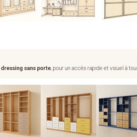
Dressing sous
Dressing sous
Porte de placa
pente arrière
pente latéral
coulissante
e
dressing sans porte
, pour un accès rapide et visuel à t