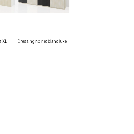
e
Je modifie ce
meuble
s XL
Dressing noir et blanc luxe