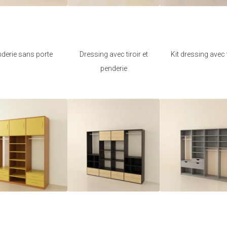
Je modifie ce
Je modifie ce
Je modifie c
meuble
meuble
meuble
derie sans porte
Dressing avec tiroir et
Kit dressing avec t
penderie
Je modifie ce
Je modifie ce
Je modifie c
meuble
meuble
meuble