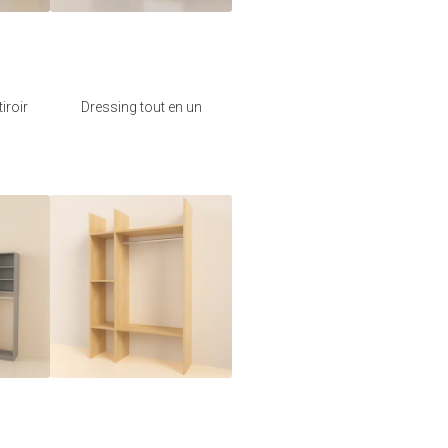
e
Je modifie ce
meuble
iroir
Dressing tout en un
e
Je modifie ce
meuble