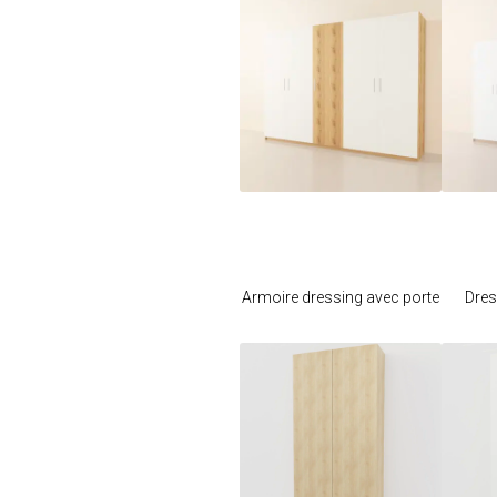
Je modifie ce
meuble
Armoire dressing avec porte
Dres