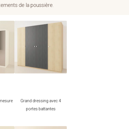
êtements de la poussière.
e
Je modifie ce
meuble
 mesure
Grand dressing avec 4
portes battantes