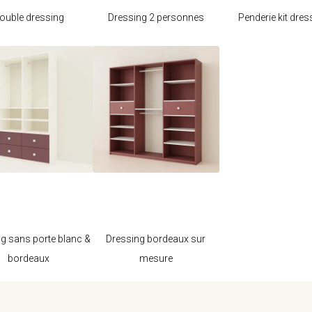
ouble dressing
Dressing 2 personnes
Penderie kit dres
Je modifie ce
Je modifie ce
meuble
meuble
g sans porte blanc &
Dressing bordeaux sur
bordeaux
mesure