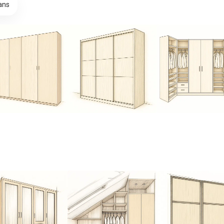
 ans
ressing/placard
Dressing/placard
Dressing en 
avec porte
avec portes
coulissantes