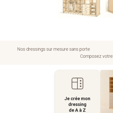
Dressing style
destructuré
Nos dressings sur mesure sans porte
Composez votr
Je crée mon
dressing
de A à Z