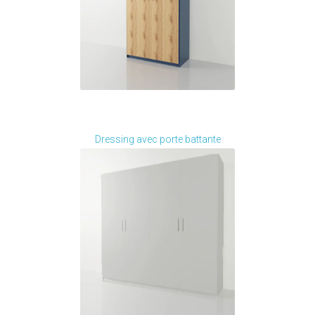
Je modifie ce meuble
Dressing avec porte battante