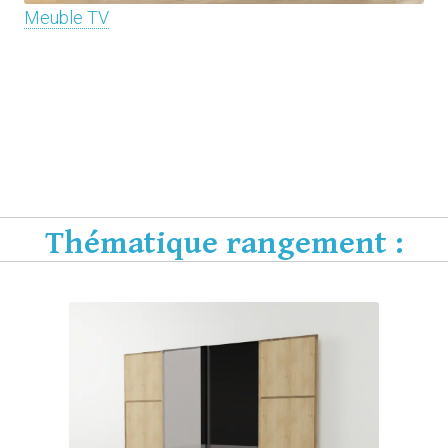
Meuble TV
Dressing
Sous-pente
Meuble escalier
Bibliothèque
Meuble bas/TV
Lit/Tête de lit
Table/bureau
Séparateurs, autres meubles
Thématique rangement :