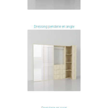
Je modifie ce meuble
Dressing penderie en angle
Je modifie ce meuble