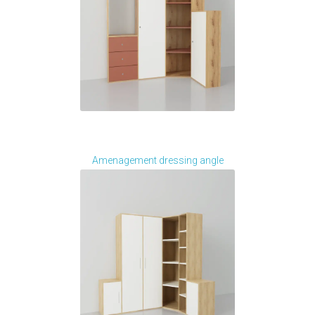
Je modifie ce meuble
Amenagement dressing angle