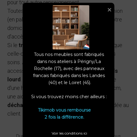
pour tout autre renseignement.
Toutes les livraisons réalisées au pied du camion
(en palette ou en colis) s'effectuent devant votre
domicile ou au plus près, selon les difficultés
d'accès pour un semi-remorque.
Si le
transport est réalisé en palette
, notez que
celle-ci sera à évacuer en déchetterie par vos
Tous nos meubles sont fabriqués 
dans nos ateliers à Périgny/La 
soins. Assurez-vous que votre domicile soit
Rochelle (17), avec des panneaux 
accessible pour votre
livraison avec un poids
francais fabriqués dans les Landes 
lourd
. Pour toutes les commandes de meuble
(40) et le Loiret (45).

d'une hauteur et/ou largeur supérieure à 220 cm,
une aide à la
dépalettisation et/ou
Si vous trouvez moins cher ailleurs : 
déchargement du camion
peut être demandée au
Tikimob vous rembourse

client.
2 fois la différence.
VOTRE SUIVI DE COMMANDE
Voir les conditions ici
Durant tout le processus de fabrication, nous vous