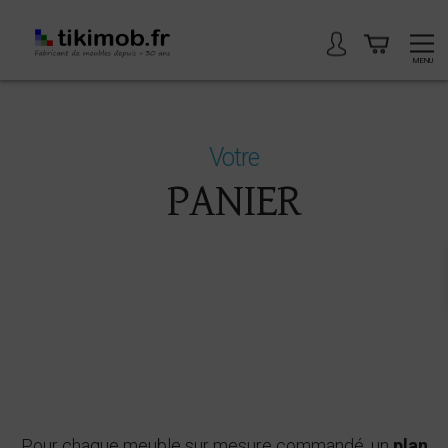
Panier
MENU
Votre
PANIER
Pour chaque meuble sur mesure commandé, un
plan