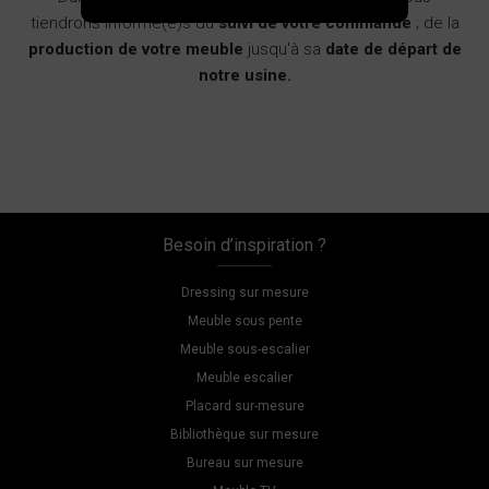
tiendrons informé(e)s du
suivi de votre commande
; de la
production de votre meuble
jusqu'à sa
date de départ de
notre usine.
Besoin d’inspiration ?
Dressing sur mesure
Meuble sous pente
Meuble sous-escalier
Meuble escalier
Placard sur-mesure
Bibliothèque sur mesure
Bureau sur mesure