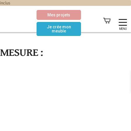
Mes projets
Je crée mon
MENU
meuble
-MESURE :