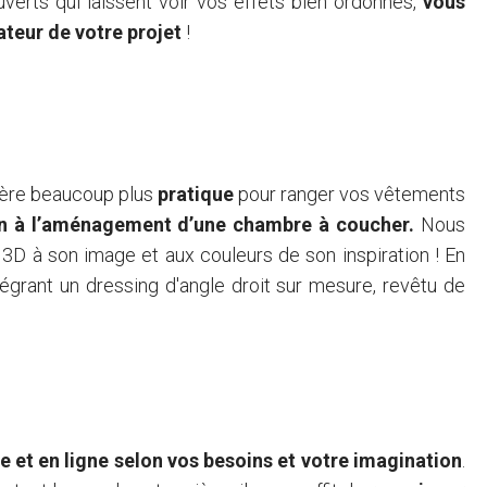
verts qui laissent voir vos effets bien ordonnés,
vous
ateur de votre projet
!
Je commande des échantillons
avère beaucoup plus
pratique
pour ranger vos vêtements
ien à l’aménagement d’une chambre à coucher.
Nous
n 3D à son image et aux couleurs de son inspiration ! En
ntégrant un dressing d'angle droit sur mesure, revêtu de
 et en ligne selon vos besoins et votre imagination
.