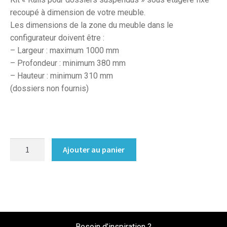
recoupé à dimension de votre meuble.
Les dimensions de la zone du meuble dans le
configurateur doivent être :
– Largeur : maximum 1000 mm
– Profondeur : minimum 380 mm
– Hauteur : minimum 310 mm
(dossiers non fournis)
quantité
Ajouter au panier
de
Kit
Rails
pour
dossiers
suspendus
Besoin d’inspiration ?