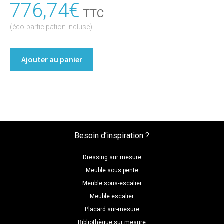
776,74
€
TTC
(éco-participation incluse)
quantité
Ajouter au panier
de
Armoire
portes
battantes
Coloris
:melamine/noir
Besoin d’inspiration ?
Dimensions
L=93
Dressing sur mesure
H=236
Meuble sous pente
P=65
Meuble sous-escalier
Meuble escalier
Placard sur-mesure
Bibliothèque sur mesure