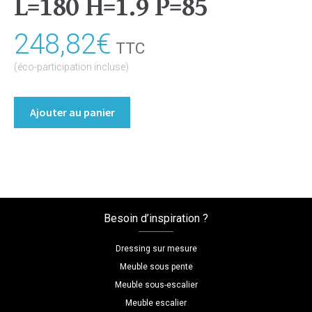
L=180 H=1.9 P=85
248,82
€
TTC
(éco-participation incluse)
quantité
Ajouter au panier
de
Table
Coloris
:melamine/chene_gladstone_sable
Dimensions
L=180
Besoin d’inspiration ?
H=1.9
P=85
Dressing sur mesure
Meuble sous pente
Meuble sous-escalier
Meuble escalier