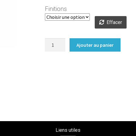
1
Finitions
Effacer
quantité
Ajouter au panier
de
Pied
de
meuble
carré
plat
déco
Liens utiles