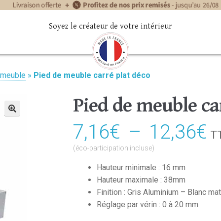
Soyez le créateur de votre intérieur
 meuble
»
Pied de meuble carré plat déco
Pied de meuble ca
🔍
7,16
€
–
12,36
€
P
T
d
(éco-participation incluse)
pr
Hauteur minimale : 16 mm
Hauteur maximale : 38mm
7
Finition : Gris Aluminium – Blanc mat
à
Réglage par vérin : 0 à 20 mm