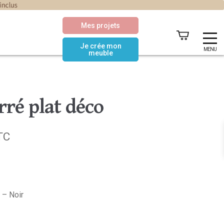
Mes projets
Je crée mon
MENU
meuble
rré plat déco
lage
TC
e
ix :
,16€
 – Noir