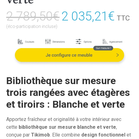
2 789,50
€
Le
2 035,21
€
Le
TTC
prix
prix
(éco-participation incluse)
initial
actu
était :
est :
2
2
789,50€.
035,
Bibliothèque sur mesure
trois rangées avec étagères
et tiroirs : Blanche et verte
Apportez fraîcheur et originalité à votre intérieur avec
cette
bibliothèque sur mesure blanche et verte
,
conçue par
Tikimob
. Elle combine
design fonctionnel
et