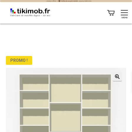
MENU
PROMO !
🔍