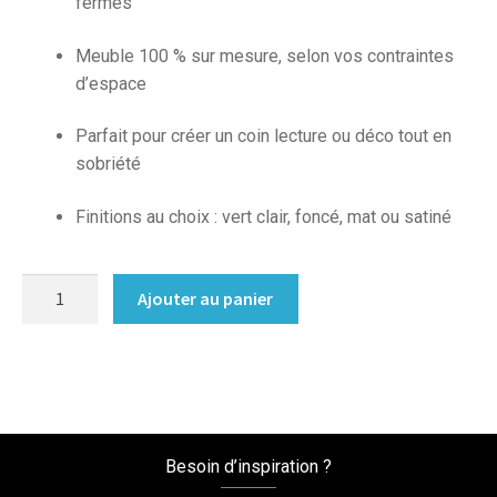
fermés
Meuble 100 % sur mesure, selon vos contraintes
d’espace
Parfait pour créer un coin lecture ou déco tout en
sobriété
Finitions au choix : vert clair, foncé, mat ou satiné
quantité
Ajouter au panier
de
Bibliotheque
sur
mesure,
blanche
et
Besoin d’inspiration ?
verte