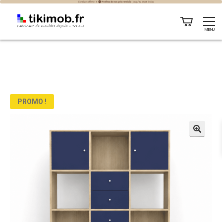
MENU
PROMO !
🔍