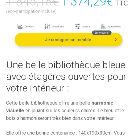
1 845,18
€
Le
1 374,29
€
Le
TTC
prix
prix
(éco-participation incluse)
initial
actu
était :
est :
1
1
845,18€.
374,
Une belle bibliothèque bleue
avec étagères ouvertes pour
votre intérieur :
Cette belle bibliothèque offre une belle
harmonie
visuelle
en jouant sur les couleurs claires. Le bleu et le
bois s’harmoniseront très bien dans votre intérieur.
Elle offre une bonne contenance : 140x190x30cm. Vous