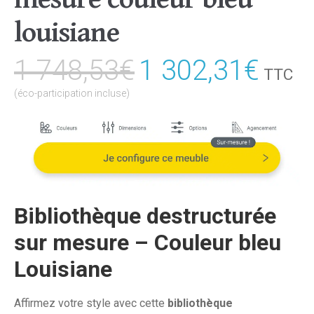
louisiane
1 748,53
€
Le
1 302,31
€
Le
TTC
prix
prix
(éco-participation incluse)
initial
actu
était :
est :
1
1
748,53€.
302,
Bibliothèque destructurée
sur mesure – Couleur bleu
Louisiane
Affirmez votre style avec cette
bibliothèque