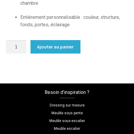
chambre
Entièrement personnalisable : couleur, structure,
fonds, portes, éclairage
quantité
Ajouter au panier
de
Bibliotheque
destructuree
sur
mesure
couleur
Besoin d’inspiration ?
bleu
louisiane
Dressing sur mesure
Meuble sous pente
Meuble sous-escalier
Meuble escalier