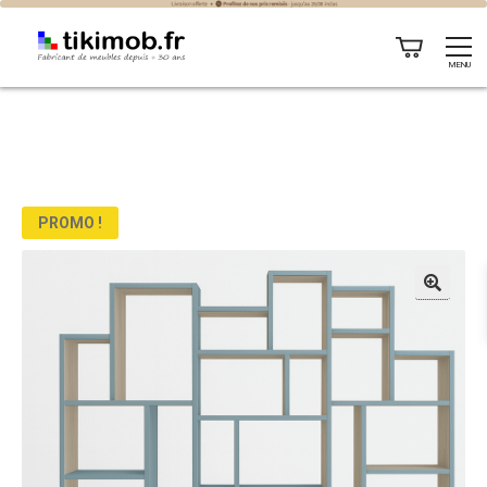
MENU
PROMO !
🔍