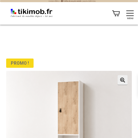
MENU
PROMO !
🔍