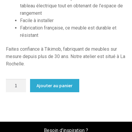
tableau électrique tout en obtenant de l’espace de
rangement
Facile à installer
Fabrication française, ce meuble est durable et
résistant
Faites confiance à Tikimob, fabriquant de meubles sur
mesure depuis plus de 30 ans. Notre atelier est situé à La
Rochelle.
quantité
Ajouter au panier
de
Cache
compteur
electrique
sur
mesure
Besoin d’inspiration ?