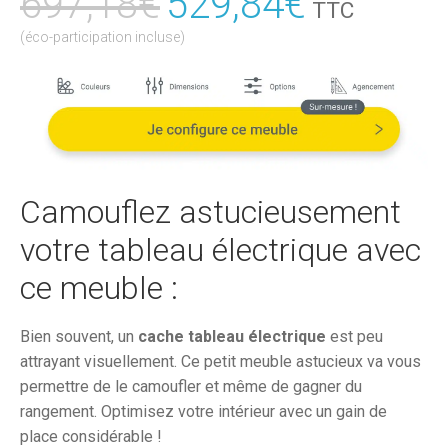
697,18
€
Le
529,84
€
Le
TTC
prix
prix
(éco-participation incluse)
initial
actuel
était :
est :
697,18€.
529,84€
Camouflez astucieusement
votre tableau électrique avec
ce meuble :
Bien souvent, un
cache tableau électrique
est peu
attrayant visuellement. Ce petit meuble astucieux va vous
permettre de le camoufler et même de gagner du
rangement. Optimisez votre intérieur avec un gain de
place considérable !