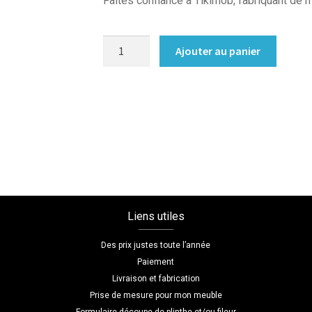
Faites confiance à Tikimob, fabriquant de
quantité
Ajouter au panier
de
Table
de
chevet
sur
mesure
terracotta
Liens utiles
Des prix justes toute l’année
Paiement
Livraison et fabrication
Prise de mesure pour mon meuble