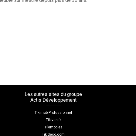
 meuble sur mesure depuis plus de 30 ans.
Les autres sites du groupe
Actis Développement
Tikimob Professionnel
Tikivan.fr
Tikimob.es
Tikideco.com