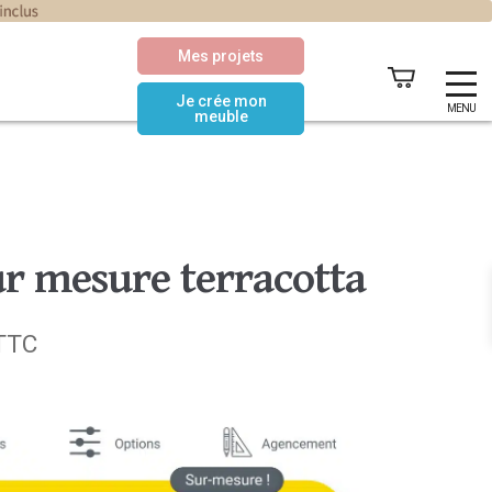
Mes projets
Je crée mon
MENU
meuble
ur mesure terracotta
Le
TTC
prix
actuel
est :