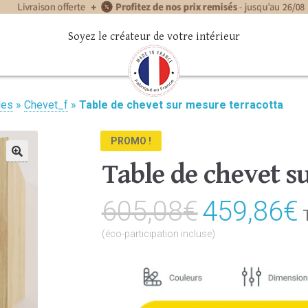
Soyez le créateur de votre intérieur
les
»
Chevet_f
»
Table de chevet sur mesure terracotta
PROMO !
Table de chevet s
🔍
605,08
€
Le
459,86
€
prix
(éco-participation incluse)
initial
était :