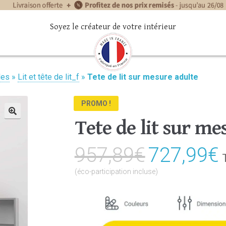
Soyez le créateur de votre intérieur
les
»
Lit et tête de lit_f
»
Tete de lit sur mesure adulte
PROMO !
Tete de lit sur me
🔍
957,89
€
Le
727,99
€
prix
(éco-participation incluse)
initial
était :