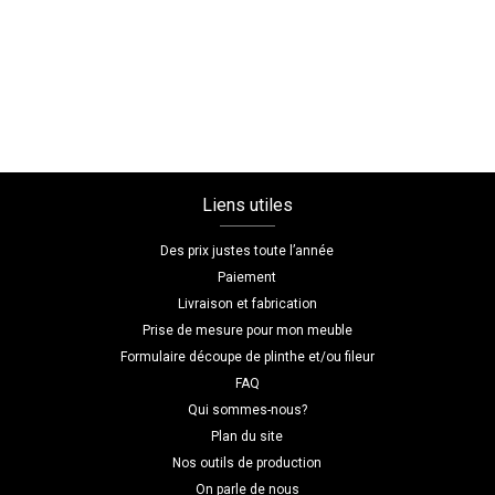
de
lit
sur
mesure
adulte
Liens utiles
Des prix justes toute l’année
Paiement
Livraison et fabrication
Prise de mesure pour mon meuble
Formulaire découpe de plinthe et/ou fileur
FAQ
Qui sommes-nous?
Plan du site
Nos outils de production
On parle de nous