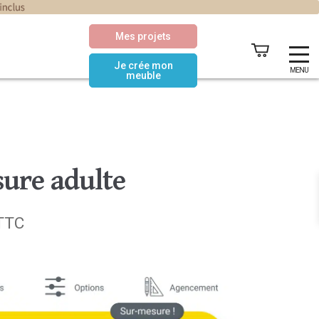
Mes projets
Je crée mon
MENU
meuble
sure adulte
Le
TTC
prix
actuel
est :