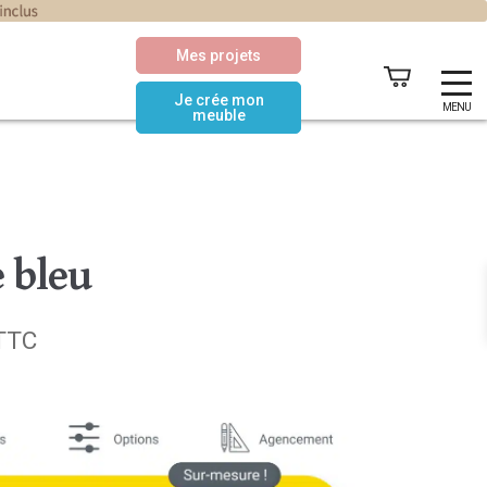
Mes projets
Je crée mon
MENU
meuble
 bleu
Le
TTC
prix
actuel
est :