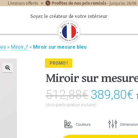
Soyez le créateur de votre intérieur
les
»
Miroir_f
»
Miroir sur mesure bleu
PROMO !
Miroir sur mesure
🔍
512,88
€
Le
389,80
€
prix
(éco-participation incluse)
initial
était :