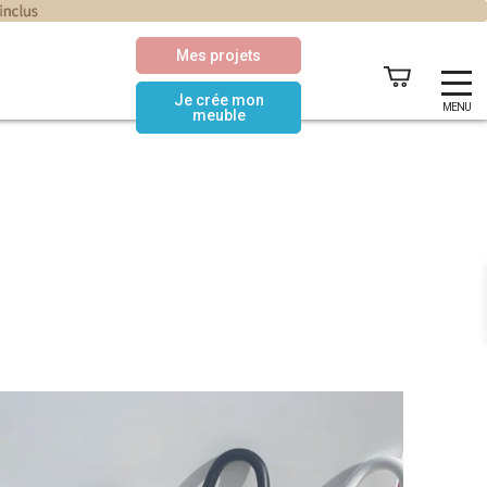
Mes projets
Je crée mon
MENU
meuble