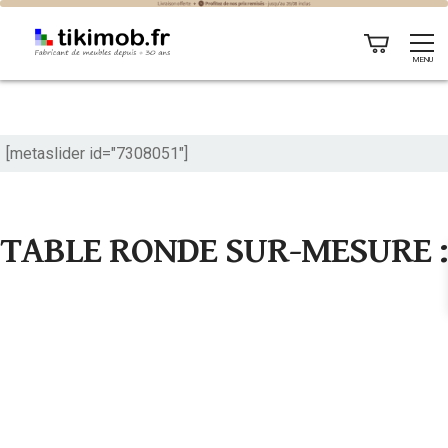
Table ronde sur mesure
MENU
[metaslider id="7308051"]
TABLE RONDE SUR-MESURE :