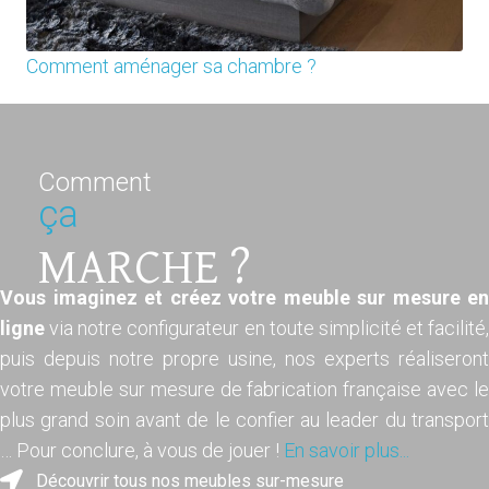
Comment aménager sa chambre ?
Comment
ça
MARCHE ?
Vous imaginez et créez votre meuble sur mesure en
ligne
via notre configurateur en toute simplicité et facilité,
puis depuis notre propre usine, nos experts réaliseront
votre meuble sur mesure de fabrication française avec le
plus grand soin avant de le confier au leader du transport
… Pour conclure, à vous de jouer !
En savoir plus...
Découvrir tous nos meubles sur-mesure