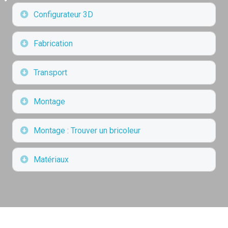
Déplier
Configurateur 3D
Déplier
Fabrication
Déplier
Transport
Déplier
Montage
Déplier
Montage : Trouver un bricoleur
Déplier
Matériaux