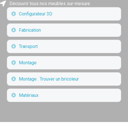
Découvrir tous nos meubles sur-mesure
Déplier
Configurateur 3D
Déplier
Fabrication
Déplier
Transport
Déplier
Montage
Déplier
Montage : Trouver un bricoleur
Déplier
Matériaux