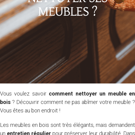
MEUBLES ?
Vous voulez savoir
comment nettoyer un meuble e
bois
? Découvrir comment ne pas abîmer votre meuble ?
Vous êtes au bon endroit !
Les meubles en bois sont très élégants, mais demandent
un
entretien régulier
pour préserver leur durabilité. Dans