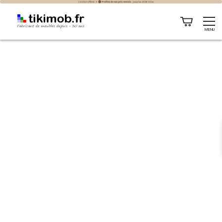
4 astuces pour créer un espace nuit plus responsable chez
MENU
soi
4 ASTUCES POUR
CRÉER UN ESPACE
NUIT PLUS
RESPONSABLE CHEZ