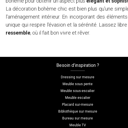
bohème pour obtenir un aspect plus
élégant et sophis
La décoration bohème chic est bien plus qu'une simpl
l'aménagement intérieur. En incorporant des éléments
unique qui respire l'évasion et la sérénité. Laissez libr
ressemble
, où il fait bon vivre et rêver.
Besoin d’inspiration ?
Dressing sur mesure
Meuble sous pente
Meuble sous-escalier
Meuble escalier
Placard sur-mesure
Bibliothèque sur mesure
Bureau sur mesure
Meuble TV