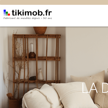
La décoration bohème chic : un souffle d’évasion et 
LA 