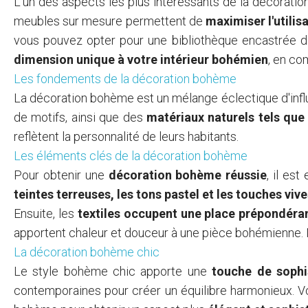
L'un des aspects les plus intéressants de la décoratio
meubles sur mesure permettent de
maximiser l'utilis
vous pouvez opter pour une bibliothèque encastrée d
dimension unique à votre intérieur bohémien
, en co
Les fondements de la décoration bohème
La décoration bohème est un mélange éclectique d'influ
de motifs, ainsi que des
matériaux naturels tels que 
reflètent la personnalité de leurs habitants.
Les éléments clés de la décoration bohème
Pour obtenir une
décoration bohème réussie
, il es
teintes terreuses, les tons pastel et les touches viv
Ensuite, les
textiles occupent une place prépondéra
apportent chaleur et douceur à une pièce bohémienne. N
La décoration bohème chic
Le style bohème chic apporte une
touche de sophi
contemporaines pour créer un équilibre harmonieux. Vo