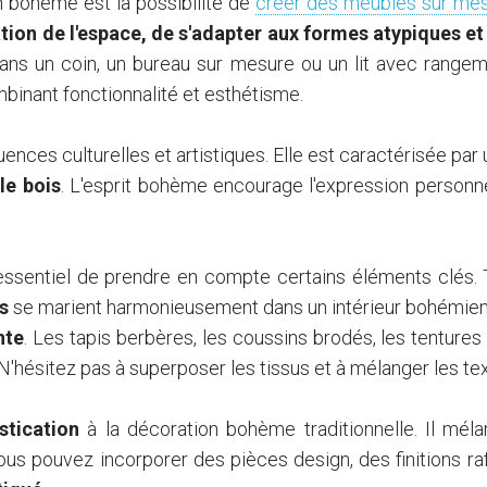
n bohème est la possibilité de
créer des meubles sur me
ation de l'espace, de s'adapter aux formes atypiques e
ans un coin, un bureau sur mesure ou un lit avec range
mbinant fonctionnalité et esthétisme.
ences culturelles et artistiques. Elle est caractérisée pa
le bois
. L'esprit bohème encourage l'expression personne
t essentiel de prendre en compte certains éléments clés. 
es
se marient harmonieusement dans un intérieur bohémien
nte
. Les tapis berbères, les coussins brodés, les tentures
'hésitez pas à superposer les tissus et à mélanger les te
stication
à la décoration bohème traditionnelle. Il m
us pouvez incorporer des pièces design, des finitions ra