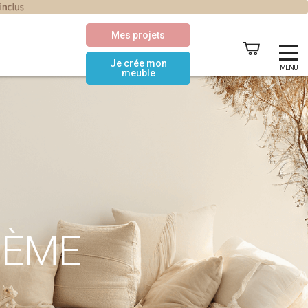
Mes projets
Je crée mon
MENU
meuble
HÈME