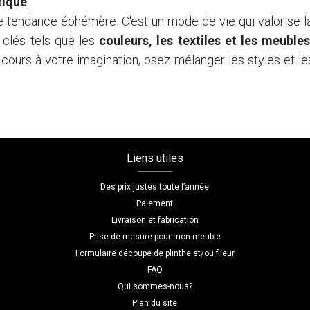
tiqué
.
e tendance éphémère. C'est un mode de vie qui valorise 
 clés tels que les
couleurs, les textiles et les meuble
e cours à votre imagination, osez mélanger les styles et le
Liens utiles
Des prix justes toute l’année
Paiement
Livraison et fabrication
Prise de mesure pour mon meuble
Formulaire découpe de plinthe et/ou fileur
FAQ
Qui sommes-nous?
Plan du site