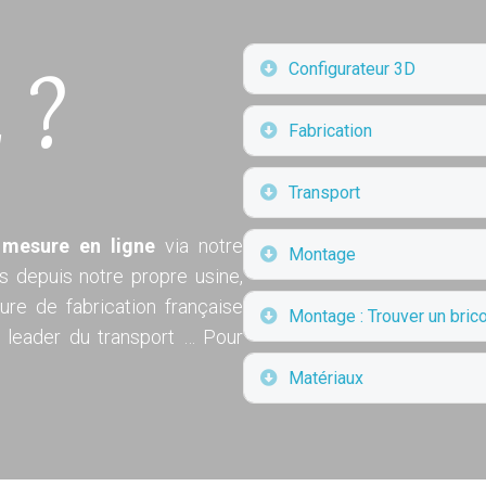
Déplier
Configurateur 3D
 ?
Déplier
Fabrication
Déplier
Transport
 mesure en ligne
via notre
Déplier
Montage
uis depuis notre propre usine,
re de fabrication française
Déplier
Montage : Trouver un brico
u leader du transport … Pour
Déplier
Matériaux