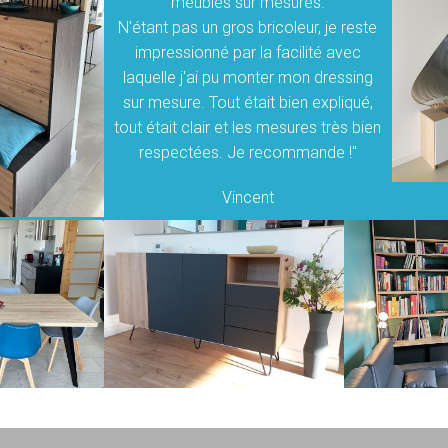
meubles sur mesures.
N'étant pas un gros bricoleur, je reste
impressionné par la facilité avec
laquelle j'ai pu monter mon dressing
sur mesure. Tout était bien expliqué,
tout était clair et les mesures très bien
respectées. Je recommande !"
Vincent