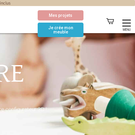
Mes projets
Je crée mon
MENU
meuble
RE
 configurateur 3D !