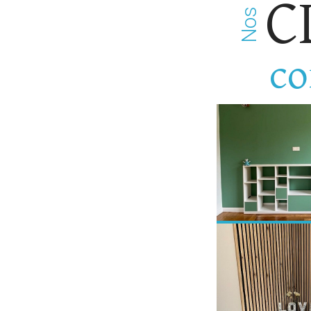
C
Nos
co