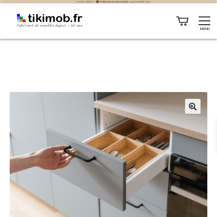
MENU
🔍