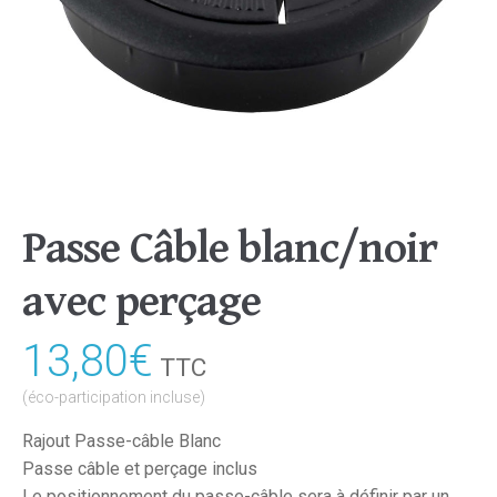
Passe Câble blanc/noir
avec perçage
13,80
€
TTC
(éco-participation incluse)
Rajout Passe-câble Blanc
Passe câble et perçage inclus
Le positionnement du passe-câble sera à définir par un