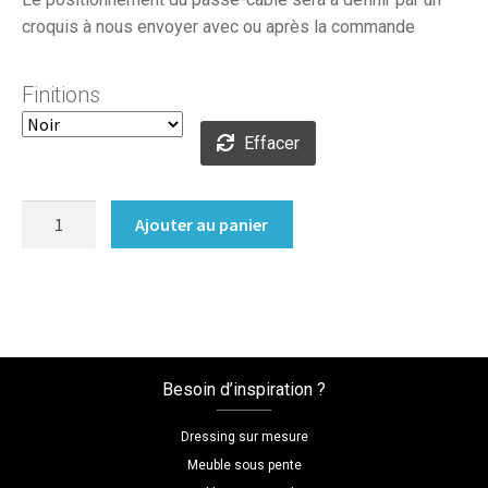
croquis à nous envoyer avec ou après la commande
Finitions
Effacer
quantité
Ajouter au panier
de
Passe
Câble
blanc/noir
avec
perçage
Besoin d’inspiration ?
Dressing sur mesure
Meuble sous pente