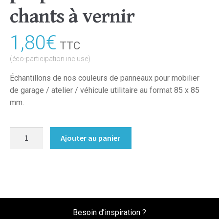
chants à vernir
1,80
€
TTC
(éco-participation incluse)
Échantillons de nos couleurs de panneaux pour mobilier
de garage / atelier / véhicule utilitaire au format 85 x 85
mm.
quantité
Ajouter au panier
de
Couleur
Panneau
peuplier
brut
sans
Besoin d’inspiration ?
chants