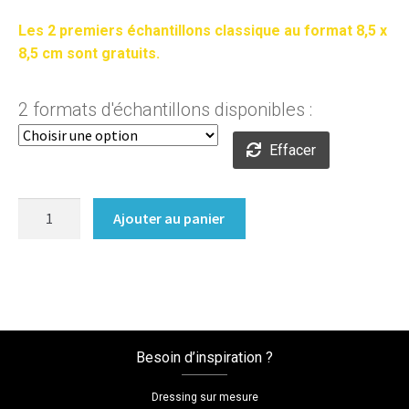
0,30€
Les 2 premiers échantillons classique au format 8,5 x
à
8,5 cm sont gratuits.
6,90€
2 formats d'échantillons disponibles :
Effacer
quantité
Ajouter au panier
de
Acacia
Branson
Cognac
-
H1251
Besoin d’inspiration ?
ST19Portes
coulissantes
Dressing sur mesure