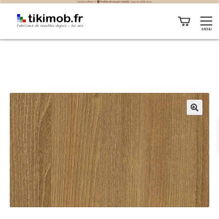
MENU
🔍