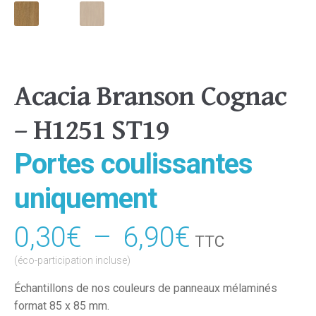
Acacia Branson Cognac
– H1251 ST19
Portes coulissantes
uniquement
0,30
€
–
6,90
€
Plage
TTC
de
(éco-participation incluse)
prix :
Échantillons de nos couleurs de panneaux mélaminés
format 85 x 85 mm.