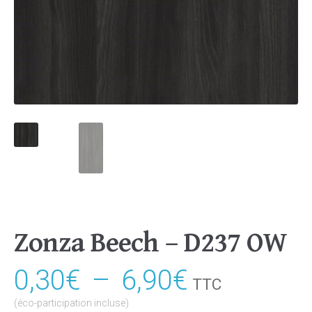
Zonza Beech – D237 OW
0,30
€
–
6,90
€
Plage
TTC
de
(éco-participation incluse)