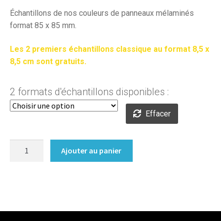
prix :
Échantillons de nos couleurs de panneaux mélaminés
format 85 x 85 mm.
0,30€
Les 2 premiers échantillons classique au format 8,5 x
à
8,5 cm sont gratuits.
6,90€
2 formats d'échantillons disponibles :
Effacer
quantité
Ajouter au panier
de
Zonza
Beech
-
D237
OW