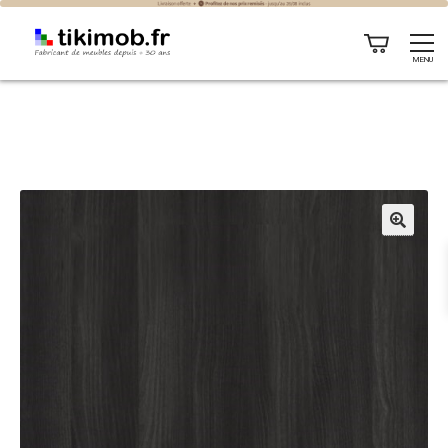
MENU
🔍