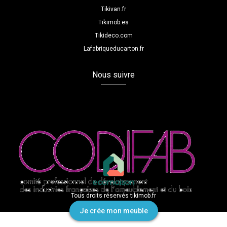
Tikivan.fr
Tikimob.es
Tikideco.com
Lafabriqueducarton.fr
Nous suivre
Tous droits réservés tikimob.fr
Je crée mon meuble