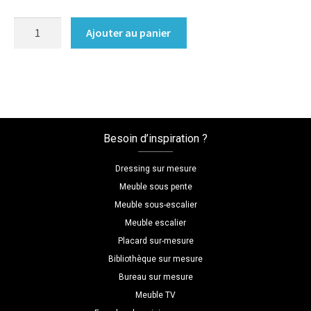
quantité
Ajouter au panier
de
Woodcon
-
D4109
VL
Besoin d’inspiration ?
Dressing sur mesure
Meuble sous pente
Meuble sous-escalier
Meuble escalier
Placard sur-mesure
Bibliothèque sur mesure
Bureau sur mesure
Meuble TV