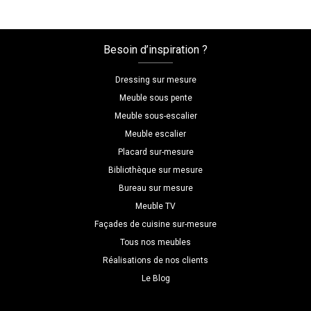
+
Montage
pour
Besoin d’inspiration ?
votre
configuration
Dressing sur mesure
:
Meuble sous pente
New_Projectn00
Meuble sous-escalier
Meuble escalier
Placard sur-mesure
Bibliothèque sur mesure
Bureau sur mesure
Meuble TV
Façades de cuisine sur-mesure
Tous nos meubles
Réalisations de nos clients
Le Blog