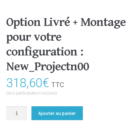
Option Livré + Montage
pour votre
configuration :
New_Projectn00
318,60
€
TTC
(éco-participation incluse)
quantité
Ajouter au panier
de
Option
Livré