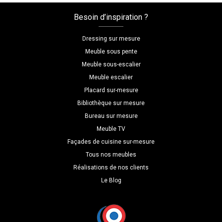
:melamine/chene_bardolino_naturel
Besoin d’inspiration ?
Dimensions
L=120
Dressing sur mesure
H=240
Meuble sous pente
P=45
Meuble sous-escalier
Meuble escalier
Placard sur-mesure
Bibliothèque sur mesure
Bureau sur mesure
Meuble TV
Façades de cuisine sur-mesure
Tous nos meubles
Réalisations de nos clients
Le Blog