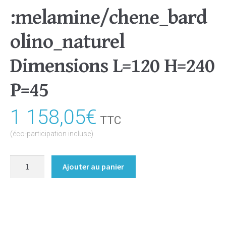
:melamine/chene_bard
olino_naturel
Dimensions L=120 H=240
P=45
1 158,05
€
TTC
(éco-participation incluse)
quantité
Ajouter au panier
de
Armoire/Dressing
portes
coulissantes
Coloris