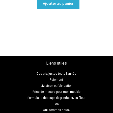
quantité
Ajouter au panier
de
Armoire
portes
battantes
Coloris
:melamine/blanc_premium
Dimensions
L=100
H=180
Liens utiles
P=45
Des prix justes toute l’année
Paiement
Livraison et fabrication
Prise de mesure pour mon meuble
Formulaire découpe de plinthe et/ou fileur
FAQ
Qui sommes-nous?