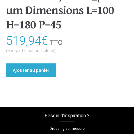
um Dimensions L=100
H=180 P=45
519,94
€
TTC
(éco-participation incluse)
quantité
Ajouter au panier
de
Armoire
portes
battantes
Coloris
:melamine/blanc_premium
Besoin d’inspiration ?
Dimensions
L=100
Dressing sur mesure