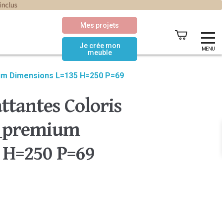
Mes projets
Je crée mon
MENU
meuble
ium Dimensions L=135 H=250 P=69
ttantes Coloris
c_premium
 H=250 P=69