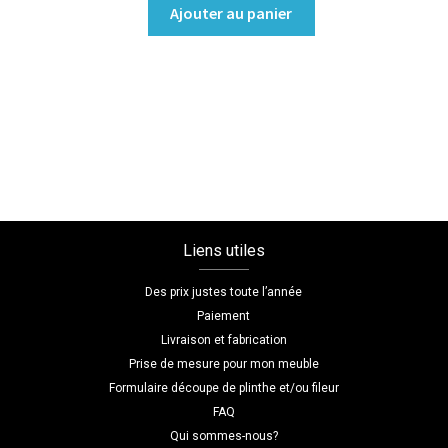
quantité
Ajouter au panier
de
Armoire
portes
battantes
Coloris
:melamine/blanc_premium
Dimensions
L=135
H=250
Liens utiles
P=69
Des prix justes toute l’année
Paiement
Livraison et fabrication
Prise de mesure pour mon meuble
Formulaire découpe de plinthe et/ou fileur
FAQ
Qui sommes-nous?