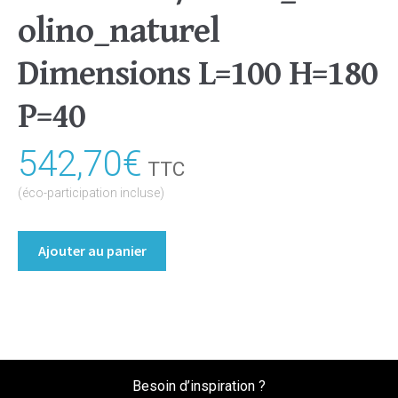
olino_naturel
Dimensions L=100 H=180
P=40
542,70
€
TTC
(éco-participation incluse)
quantité
Ajouter au panier
de
Bibliothèque
Contemporaine
Coloris
:melamine/chene_bardolino_naturel
Dimensions
Besoin d’inspiration ?
L=100