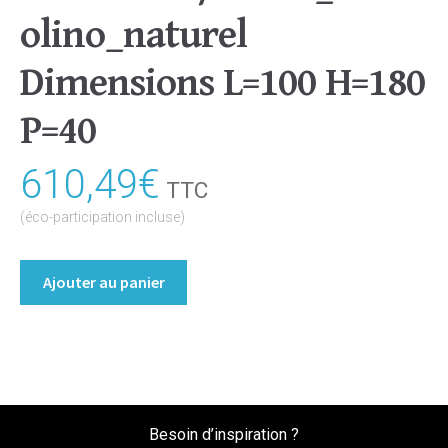
olino_naturel
Dimensions L=100 H=180
P=40
610,49
€
TTC
(éco-participation incluse)
quantité
Ajouter au panier
de
Bibliothèque
Contemporaine
Coloris
:melamine/chene_bardolino_naturel
Dimensions
Besoin d’inspiration ?
L=100