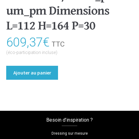
um_pm Dimensions
L=112 H=164 P=30
609,37
€
TTC
(éco-participation incluse)
quantité
Ajouter au panier
de
Bibliothèque/Etagère
Coloris
:melamine/blanc_premium_pm
Dimensions
L=112
Besoin d’inspiration ?
H=164
P=30
Dressing sur mesure