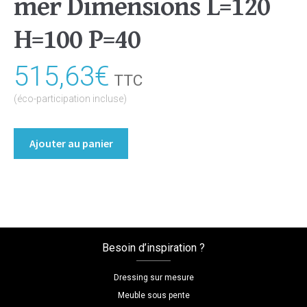
mer Dimensions L=120
H=100 P=40
515,63
€
TTC
(éco-participation incluse)
quantité
Ajouter au panier
de
Bibliothèque/Etagère
Coloris
:melamine/bleu_outremer
Dimensions
L=120
Besoin d’inspiration ?
H=100
P=40
Dressing sur mesure
Meuble sous pente