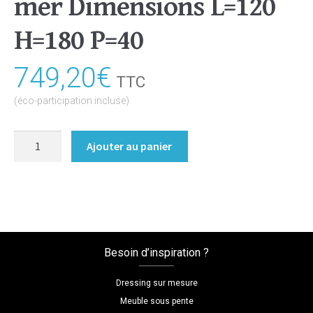
mer Dimensions L=120
H=180 P=40
749,20
€
TTC
(éco-participation incluse)
quantité
Ajouter au panier
de
Bibliothèque/Etagère
Coloris
:melamine/bleu_outremer
Dimensions
L=120
Besoin d’inspiration ?
H=180
P=40
Dressing sur mesure
Meuble sous pente