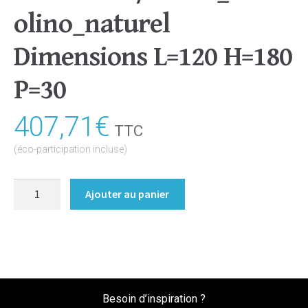
olino_naturel
Dimensions L=120 H=180
P=30
407,71
€
TTC
(éco-participation incluse)
quantité
Ajouter au panier
de
Bibliothèque/Etagère
Coloris
:melamine/chene_bardolino_naturel
Dimensions
L=120
Besoin d’inspiration ?
H=180