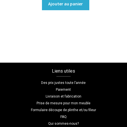
quantité
Ajouter au panier
de
Bibliothèque/Etagère
Coloris
:melamine/chene_bardolino_naturel
Dimensions
L=120
H=180
P=30
Liens utiles
Des prix justes toute l’année
Paiement
Livraison et fabrication
Prise de mesure pour mon meuble
Formulaire découpe de plinthe et/ou fileur
FAQ
Qui sommes-nous?