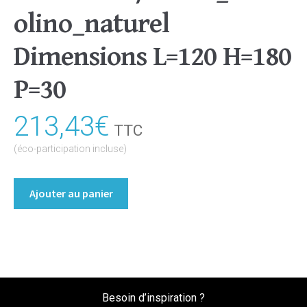
olino_naturel
Dimensions L=120 H=180
P=30
213,43
€
TTC
(éco-participation incluse)
quantité
Ajouter au panier
de
Bibliothèque/Etagère
Coloris
:melamine/chene_bardolino_naturel
Dimensions
L=120
Besoin d’inspiration ?
H=180