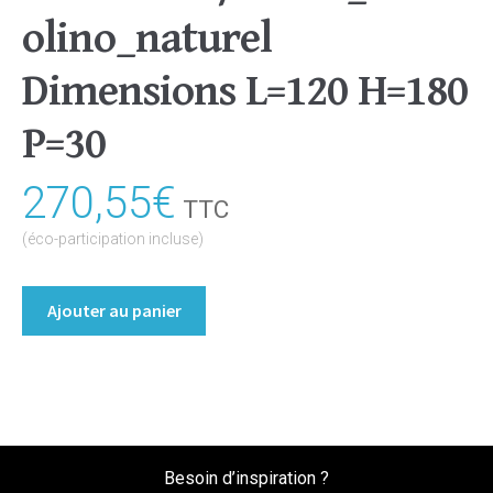
olino_naturel
Dimensions L=120 H=180
P=30
270,55
€
TTC
(éco-participation incluse)
quantité
Ajouter au panier
de
Bibliothèque/Etagère
Coloris
:melamine/chene_bardolino_naturel
Dimensions
L=120
Besoin d’inspiration ?
H=180