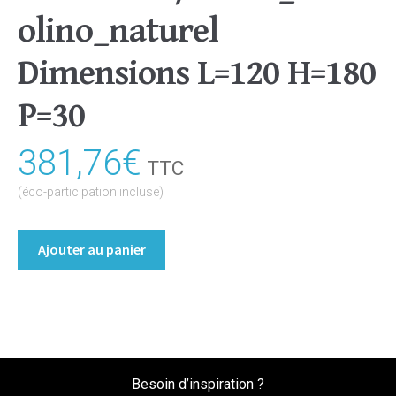
olino_naturel
Dimensions L=120 H=180
P=30
381,76
€
TTC
(éco-participation incluse)
quantité
Ajouter au panier
de
Bibliothèque/Etagère
Coloris
:melamine/chene_bardolino_naturel
Dimensions
L=120
Besoin d’inspiration ?
H=180