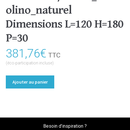
olino_naturel
Dimensions L=120 H=180
P=30
381,76
€
TTC
(éco-participation incluse)
quantité
Ajouter au panier
de
Bibliothèque/Etagère
Coloris
:melamine/chene_bardolino_naturel
Dimensions
L=120
Besoin d’inspiration ?
H=180