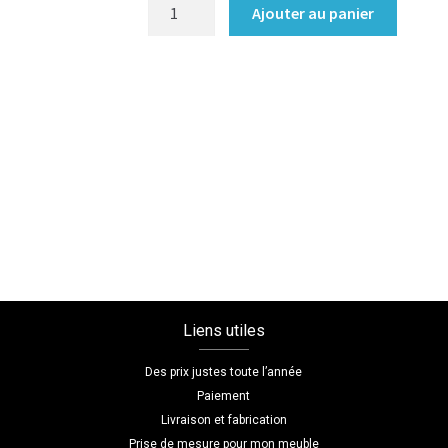
quantité
Ajouter au panier
de
Bibliothèque/Etagère
Coloris
:melamine/chene_bardolino_naturel
Dimensions
L=120
H=180
P=30
Liens utiles
Des prix justes toute l’année
Paiement
Livraison et fabrication
Prise de mesure pour mon meuble