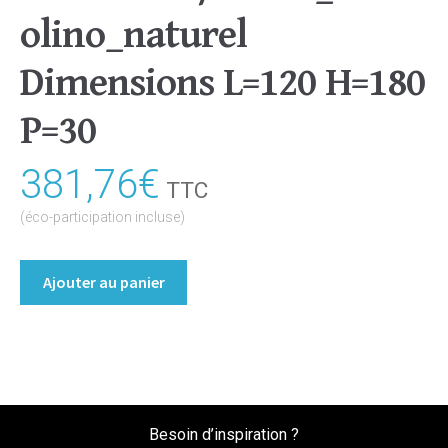
olino_naturel
Dimensions L=120 H=180
P=30
381,76
€
TTC
(éco-participation incluse)
quantité
Ajouter au panier
de
Bibliothèque/Etagère
Coloris
:melamine/chene_bardolino_naturel
Dimensions
L=120
Besoin d’inspiration ?
H=180