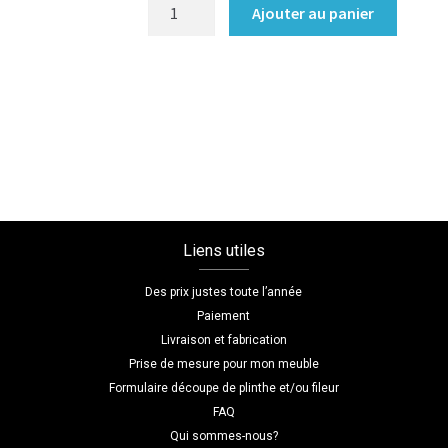
quantité
Ajouter au panier
de
Bibliothèque/Etagère
Coloris
:melamine/chene_bardolino_naturel
Dimensions
L=120
H=180
P=30
Liens utiles
Des prix justes toute l’année
Paiement
Livraison et fabrication
Prise de mesure pour mon meuble
Formulaire découpe de plinthe et/ou fileur
FAQ
Qui sommes-nous?