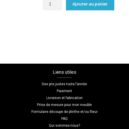
quantité
Ajouter au panier
de
Bibliothèque/Etagère
Coloris
:melamine/chene_bardolino_naturel
Dimensions
L=120
H=180
P=30
Liens utiles
Des prix justes toute l’année
Paiement
Livraison et fabrication
Prise de mesure pour mon meuble
Formulaire découpe de plinthe et/ou fileur
FAQ
Qui sommes-nous?